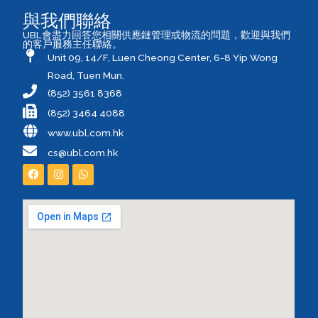
與我們聯絡
UBL會盡力回答您相關供應鏈管理或物流的問題，歡迎與我們
的客戶服務主任聯絡。
Unit 09, 14/F, Luen Cheong Center, 6-8 Yip Wong
Road, Tuen Mun.
(852) 3561 8368
(852) 3464 4088
www.ubl.com.hk
cs@ubl.com.hk
F
I
W
a
n
h
c
s
a
e
t
t
b
a
s
o
g
a
o
r
p
k
a
p
m