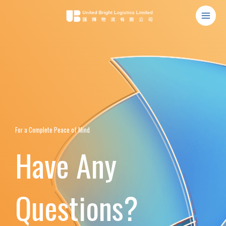
跳
MAI
至
MEN
主
要
內
容
For a Complete Peace of Mind
Have Any
Questions?