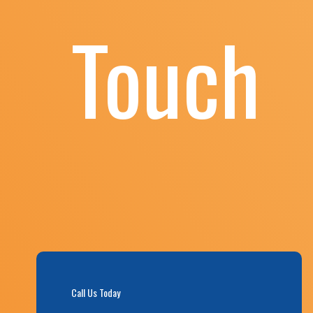
Touch
Call Us Today