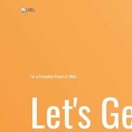
跳
至
主
要
內
容
For a Complete Peace of Mind
Let's G