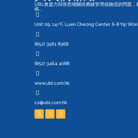
UBL會盡力回答您相關供應鏈管理或物流的問題
絡。
Unit 09, 14/F, Luen Cheong Center, 6-8 Yip Wo
(852) 3561 8368
(852) 3464 4088
www.ubl.com.hk
cs@ubl.com.hk
F
I
W
a
n
h
c
s
a
e
t
t
b
a
s
o
g
a